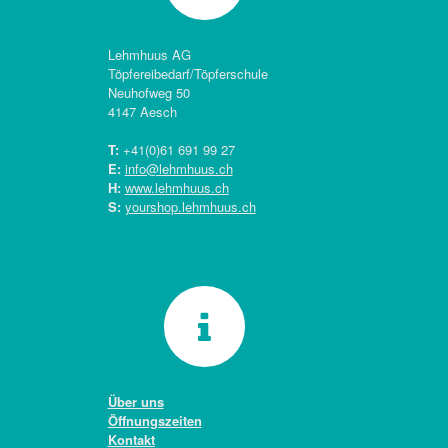
Lehmhuus AG
Töpfereibedarf/Töpferschule
Neuhofweg 50
4147 Aesch
T:
+41(0)
61 691 99 27
E:
info@lehmhuus.ch
H:
www.lehmhuus.ch
S:
yourshop.lehmhuus.ch
Über uns
Öffnungszeiten
Kontakt