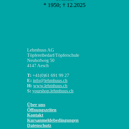
* 1950; † 12.2025
Lehmhuus AG
Töpfereibedarf/Töpferschule
Neuhofweg 50
4147 Aesch
T:
+41(0)
61 691 99 27
E:
info@lehmhuus.ch
H:
www.lehmhuus.ch
S:
yourshop.lehmhuus.ch
Über uns
Öffnungszeiten
Kontakt
Kursanmeldebedingungen
Datenschutz