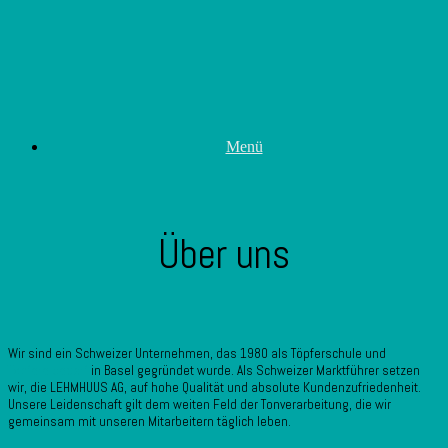
Zum
Inhalt
springen
Menü
Über uns
Wir sind ein Schweizer Unternehmen, das 1980 als Töpferschule und
Töpfereibedarf
in Basel gegründet wurde. Als Schweizer Marktführer setzen
wir, die LEHMHUUS AG, auf hohe Qualität und absolute Kundenzufriedenheit.
Unsere Leidenschaft gilt dem weiten Feld der Tonverarbeitung, die wir
gemeinsam mit unseren Mitarbeitern täglich leben.