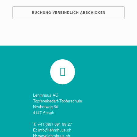
Lehmhuus AG
Töpfereibedarf/Töpferschule
Neuhofweg 50
4147 Aesch
T:
+41(0)
61 691 99 27
E:
info@lehmhuus.ch
H:
www.lehmhuus.ch