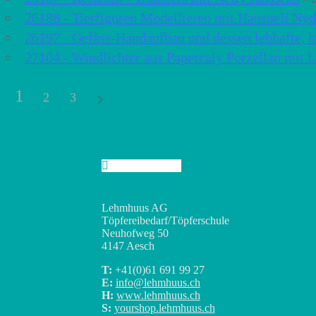
26188 - Tierfiguren Modellieren mit Hansueli Ny
26197 - Gefäss-Handaufbau und dessen lebhafte, 
27104 - Windlichter aus Papercaly Porzellan mit 
1
2
3
Lehmhuus AG
Töpfereibedarf/Töpferschule
Neuhofweg 50
4147 Aesch
T:
+41(0)
61 691 99 27
E:
info@lehmhuus.ch
H:
www.lehmhuus.ch
S:
yourshop.lehmhuus.ch