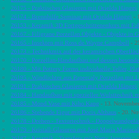
26175 - Praktisches Glasieren mit Orielda Hänggi
26174 - Brennhilfe Seminar mit Orielda Hänggi
- 
26153 - Keramik 3D Fortgeschrittenenkurs mit F
26167 - Filigrane Porzellan Objekte - Objekte in 
26165 - Insekten mit Ross de Wayne Campbell
- 2
26173 - Technikmix auf der keramischen Oberfläc
26170 - Porzellan-Handaufbau und dessen besonde
26180 - Mit Pottery Forms individuelle Teller, Pla
26195 - Windlichter aus Papercaly Porzellan mit 
26191 - Praktisches Glasieren mit Orielda Hänggi
26184 - Handaufbau mit spezieller Wulsttechnik m
26185 - Mond Vase mit Kiho Kang
- 13. November
26186 - Stehende Figur mit Doris Althaus
- 20. No
26178 - Drehen - Texturtechnik - Doppelwandgefä
26179 - Kristall-Glasuren mit José Maria Mariscal
26187 - Keramik - Transfers mit Netty Janssens
- 