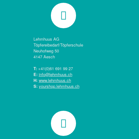
Lehmhuus AG
Töpfereibedarf/Töpferschule
Neuhofweg 50
4147 Aesch
T:
+41(0)
61 691 99 27
E:
info@lehmhuus.ch
H:
www.lehmhuus.ch
S:
yourshop.lehmhuus.ch