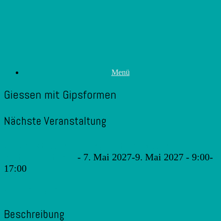
Zum
Inhalt
springen
Menü
Giessen mit Gipsformen
Nächste Veranstaltung
27124 - Giessen mit eingefärbten Massen mit
Barbara Herbener
- 7. Mai 2027-9. Mai 2027 - 9:00-
17:00
Alle anzeigen
Beschreibung