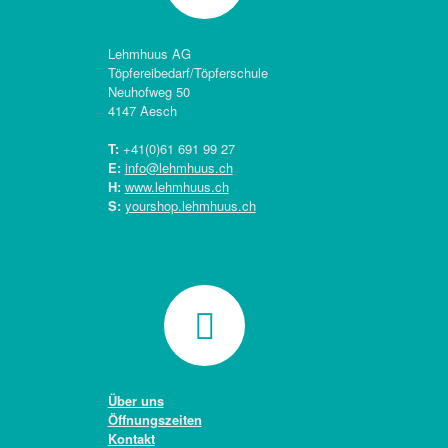
Lehmhuus AG
Töpfereibedarf/Töpferschule
Neuhofweg 50
4147 Aesch
T:
+41(0)
61 691 99 27
E:
info@lehmhuus.ch
H:
www.lehmhuus.ch
S:
yourshop.lehmhuus.ch
Über uns
Öffnungszeiten
Kontakt