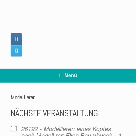
Zum
Inhalt
springen
Menü
Modellieren
NÄCHSTE VERANSTALTUNG
26192 - Modellieren eines Kopfes
nach Modell mit Ellen Baumbusch
- 4.