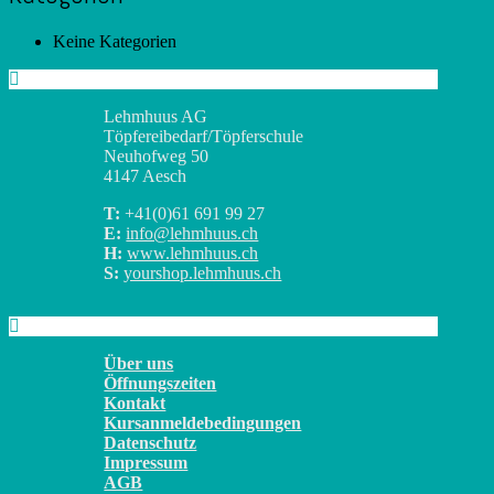
Keine Kategorien
Lehmhuus AG
Töpfereibedarf/Töpferschule
Neuhofweg 50
4147 Aesch
T:
+41(0)
61 691 99 27
E:
info@lehmhuus.ch
H:
www.lehmhuus.ch
S:
yourshop.lehmhuus.ch
Über uns
Öffnungszeiten
Kontakt
Kursanmeldebedingungen
Datenschutz
Impressum
AGB