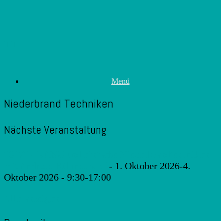
Zum
Inhalt
springen
Menü
Niederbrand Techniken
Nächste Veranstaltung
26172 - RAKU und einfache Niederbrandtechniken
mit Andreas Rührnschopf
- 1. Oktober 2026-4.
Oktober 2026 - 9:30-17:00
Alle anzeigen