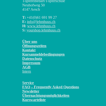
Töpfereibedarf/Töpferschule
Neuhofweg 50
4147 Aesch
T:
+41(0)
61 691 99 27
E:
info@lehmhuus.ch
H:
www.lehmhuus.ch
S:
yourshop.lehmhuus.ch
Über uns
Öffnungszeiten
Kontakt
Kursanmeldebedingungen
Datenschutz
Impressum
AGB
Intern
Service
FAQ – Frequently Asked Questions
Newsletter
Übernachtungsmöglichkeiten
Kurswarteliste