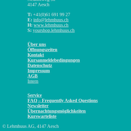
4147 Aesch
T:
+41(0)
61 691 99 27
E:
info@lehmhuus.ch
H:
www.lehmhuus.ch
S:
yourshop.lehmhuus.ch
Über uns
Öffnungszeiten
Kontakt
Kursanmeldebedingungen
Datenschutz
Impressum
AGB
Intern
Service
FAQ – Frequently Asked Questions
Newsletter
Übernachtungsmöglichkeiten
Kurswarteliste
© Lehmhuus AG, 4147 Aesch