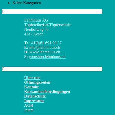
Keine Kategorien
Lehmhuus AG
Töpfereibedarf/Töpferschule
Neuhofweg 50
4147 Aesch
T:
+41(0)
61 691 99 27
E:
info@lehmhuus.ch
H:
www.lehmhuus.ch
S:
yourshop.lehmhuus.ch
Über uns
Öffnungszeiten
Kontakt
Kursanmeldebedingungen
Datenschutz
Impressum
AGB
Intern