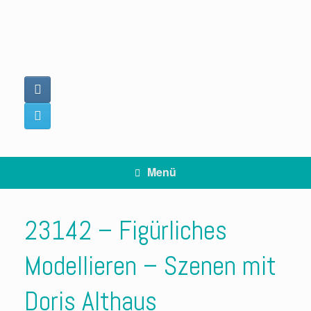
Zum
Inhalt
springen
Menü
23142 – Figürliches
Modellieren – Szenen mit
Doris Althaus