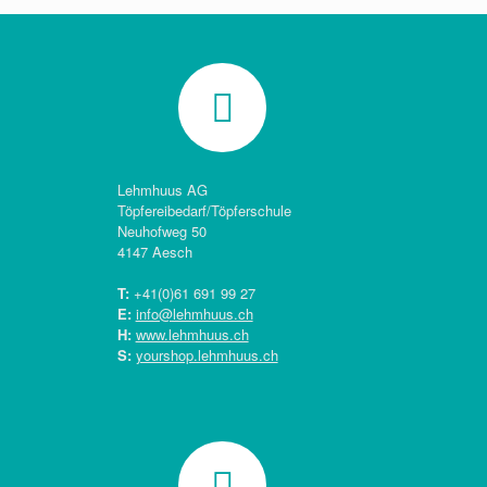
Lehmhuus AG
Töpfereibedarf/Töpferschule
Neuhofweg 50
4147 Aesch
T:
+41(0)
61 691 99 27
E:
info@lehmhuus.ch
H:
www.lehmhuus.ch
S:
yourshop.lehmhuus.ch