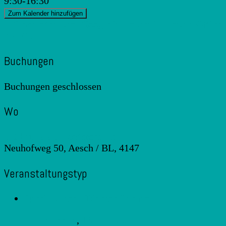
9:30-16:30
Zum Kalender hinzufügen
ICS herunterladen
Google Kalender
iCalendar
Office
365
Outlook Live
Buchungen
Buchungen geschlossen
Wo
LEHMHUUS Töpferschule
Neuhofweg 50, Aesch / BL, 4147
Veranstaltungstyp
Spezialkurse - Diverse Themen
Keramik Brennen
,
Töpferkurse