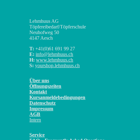
Warteliste für Kurse
Lehmhuus AG
Töpfereibedarf/Töpferschule
Neuhofweg 50
4147 Aesch
T:
+41(0)
61 691 99 27
E:
info@lehmhuus.ch
H:
www.lehmhuus.ch
S:
yourshop.lehmhuus.ch
Über uns
Öffnungszeiten
Kontakt
Kursanmeldebedingungen
Datenschutz
Impressum
AGB
Intern
Service