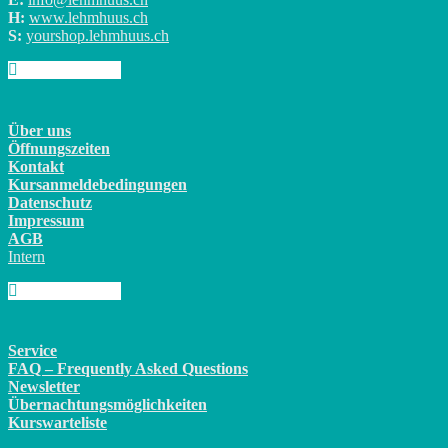
H:
www.lehmhuus.ch
S:
yourshop.lehmhuus.ch
Über uns
Öffnungszeiten
Kontakt
Kursanmeldebedingungen
Datenschutz
Impressum
AGB
Intern
Service
FAQ – Frequently Asked Questions
Newsletter
Übernachtungsmöglichkeiten
Kurswarteliste