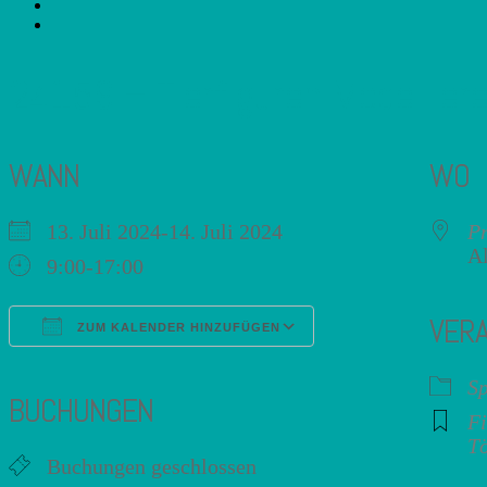
24159 – Tierfiguren Modellier
WANN
WO
13. Juli 2024-14. Juli 2024
Pr
Al
9:00-17:00
VER
ZUM KALENDER HINZUFÜGEN
ICS herunterladen
Google Kalender
iCalendar
Office 365
Outlook Live
Sp
BUCHUNGEN
Fi
Tö
Buchungen geschlossen