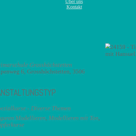
Über uns
Kontakt
en mit Hansueli Nydegger
imarschule Grosshöchstetten
penweg 6, Grosshöchstetten, 3506
ANSTALTUNGSTYP
ezialkurse - Diverse Themen
guren Modellieren
,
Modellieren mit Ton
,
pferkurse