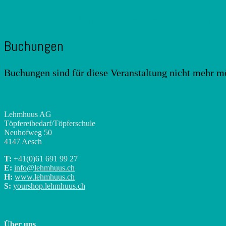
Hier finden Sie Übernachtungsmöglichkeiten in de
Buchungen
Buchungen sind für diese Veranstaltung nicht mehr m
Lehmhuus AG
Töpfereibedarf/Töpferschule
Neuhofweg 50
4147 Aesch
T:
+41(0)
61 691 99 27
E:
info@lehmhuus.ch
H:
www.lehmhuus.ch
S:
yourshop.lehmhuus.ch
Über uns