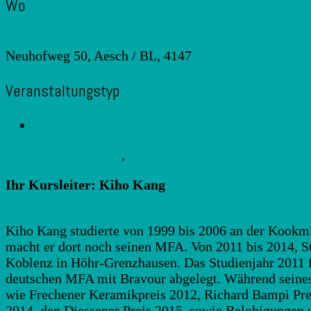
Wo
LEHMHUUS Töpferschule
Neuhofweg 50, Aesch / BL, 4147
Veranstaltungstyp
Spezialkurse - Diverse Themen
Handaufbau mit Ton
,
Töpferkurse
Ihr Kursleiter: Kiho Kang
Kiho Kang studierte von 1999 bis 2006 an der Kookmi
macht er dort noch seinen MFA. Von 2011 bis 2014, S
Koblenz in Höhr-Grenzhausen. Das Studienjahr 2011 fü
deutschen MFA mit Bravour abgelegt. Während seines 
wie Frechener Keramikpreis 2012, Richard Bampi Prei
2014, den Diessener Preis 2015, sowie Belobigungen 