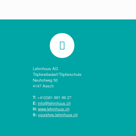
Lehmhuus AG
Töpfereibedarf/Töpferschule
Neuhofweg 50
4147 Aesch
T:
+41(0)
61 691 99 27
E:
info@lehmhuus.ch
H:
www.lehmhuus.ch
S:
yourshop.lehmhuus.ch