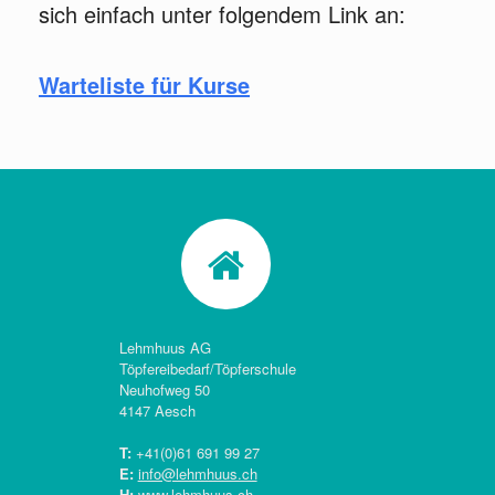
sich einfach unter folgendem Link an:
Warteliste für Kurse
Lehmhuus AG
Töpfereibedarf/Töpferschule
Neuhofweg 50
4147 Aesch
T:
+41(0)
61 691 99 27
E:
info@lehmhuus.ch
H:
www.lehmhuus.ch