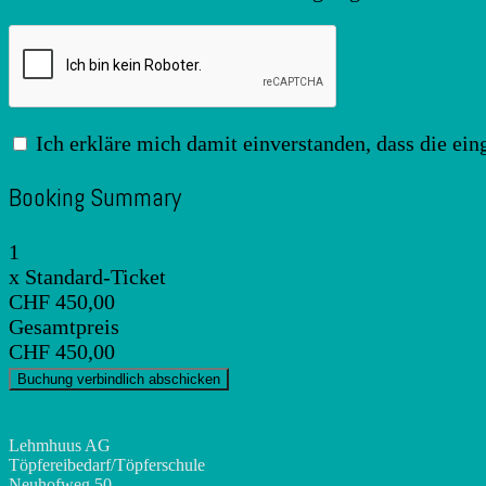
Ich erkläre mich damit einverstanden, dass die ei
Booking Summary
1
x
Standard-Ticket
CHF 450,00
Gesamtpreis
CHF 450,00
Lehmhuus AG
Töpfereibedarf/Töpferschule
Neuhofweg 50