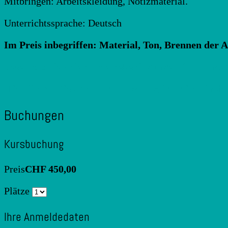
Mitbringen: Arbeitskleidung, Notizmaterial.
Unterrichtssprache: Deutsch
Im Preis inbegriffen: Material, Ton, Brennen der A
Lesen
Si
e
hier die Anmeldebedingungen für Kurse!
Hier finden Sie Übernachtungsmöglichkeiten in de
Buchungen
Kursbuchung
Preis
CHF 450,00
Plätze
Ihre Anmeldedaten