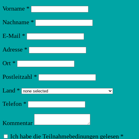
Vorname
*
Nachname
*
E-Mail
*
Adresse
*
Ort
*
Postleitzahl
*
Land
*
Telefon
*
Kommentar
Ich habe die Teilnahmebedinungen gelesen
*