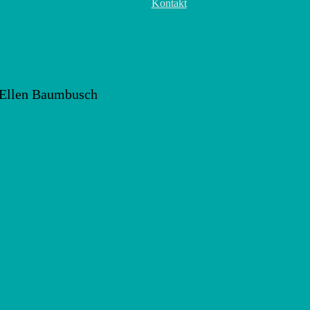
Kontakt
pfes nach Modell mit Ellen Ba
 365
Outlook Live