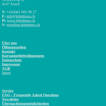
4147 Aesch
T:
+41(0)
61 691 99 27
E:
info@lehmhuus.ch
H:
www.lehmhuus.ch
S:
yourshop.lehmhuus.ch
Über uns
Öffnungszeiten
Kontakt
Kursanmeldebedingungen
Datenschutz
Impressum
AGB
Intern
Service
FAQ – Frequently Asked Questions
Newsletter
Übernachtungsmöglichkeiten