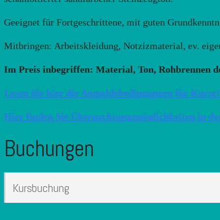
Geeignet für Fortgeschrittene, mit guten Grundkenntn
Mitbringen: Arbeitskleidung, Notzizmaterial, ev. eig
Im Preis inbegriffen: Material, Ton, Rohbrennen d
Lesen Sie hier die Anmeldebedingungen für Kurse!
Hier finden Sie Übernachtungsmöglichkeiten in de
Buchungen
Kursbuchung