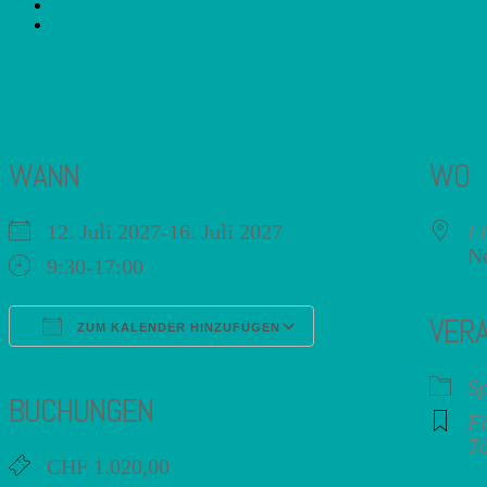
27152 – Grosse Figur modellie
WANN
WO
12. Juli 2027-16. Juli 2027
L
Ne
9:30-17:00
VER
ZUM KALENDER HINZUFÜGEN
ICS herunterladen
Google Kalender
iCalendar
Office 365
Outlook Live
Sp
BUCHUNGEN
Fi
Tö
CHF 1.020,00