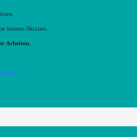
issen.
ene Szenen-Skizzen.
er Arbeiten.
r Nähe.