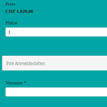
Preis
CHF 1.020,00
Plätze
Ihre Anmeldedaten
Vorname
*