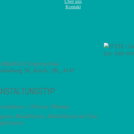
Über uns
Kontakt
rn (ca. 1m) mit Doris Althaus
EHMHUUS Töpferschule
uhofweg 50, Aesch / BL, 4147
ANSTALTUNGSTYP
ezialkurse - Diverse Themen
guren Modellieren
,
Modellieren mit Ton
,
pferkurse