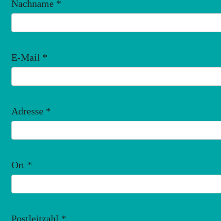
Nachname
*
E-Mail
*
Adresse
*
Ort
*
Postleitzahl
*