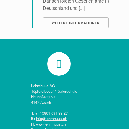
Danach folgten Gesellenjahre in
Deutschland und [...]
WEITERE INFORMATIONEN
Lehmhuus AG
Töpfereibedarf/Töpferschule
Neuhofweg 50
4147 Aesch
T:
+41(0)
61 691 99 27
E:
info@lehmhuus.ch
H:
www.lehmhuus.ch